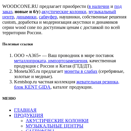
WOODCONE.RU предлагает приобрести (
в наличии
и
под
заказ
,
новые и б/у
)
акустические колонки
,
музыкальный
центр
,
динамики
,
сабвуфер
, наушники, собственные решения
custom, доработка и модернизация акустики и динамиков
серии wood cone по доступным ценам с доставкой по всей
территории России.
Полезные ссылки
ООО «А365» — Ваш проводник в мире поставок
металлопроката, импортозамещения
, качественная
продукция с России и Китая (ГТД/ДТ).
Moneta365.ru предлагает
монеты в слабах
(серебряные,
золотые и медные).
Kentshop.ru частная коллекция
жевательная резинка,
блок KENT GIDA
, каталог продукции.
МЕНЮ
ГЛАВНАЯ
ПРОДУКЦИЯ
АКУСТИЧЕСКИЕ КОЛОНКИ
МУЗЫКАЛЬНЫЕ ЦЕНТРЫ