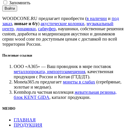
Запомнить
WOODCONE.RU предлагает приобрести (
в наличии
и
под
заказ
,
новые и б/у
)
акустические колонки
,
музыкальный
центр
,
динамики
,
сабвуфер
, наушники, собственные решения
custom, доработка и модернизация акустики и динамиков
серии wood cone по доступным ценам с доставкой по всей
территории России.
Полезные ссылки
ООО «А365» — Ваш проводник в мире поставок
металлопроката, импортозамещения
, качественная
продукция с России и Китая (ГТД/ДТ).
Moneta365.ru предлагает
монеты в слабах
(серебряные,
золотые и медные).
Kentshop.ru частная коллекция
жевательная резинка,
блок KENT GIDA
, каталог продукции.
МЕНЮ
ГЛАВНАЯ
ПРОДУКЦИЯ