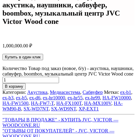
акустика, наушники, сабвуфер,
boombox, музыкальный центр JVC
Victor Wood cone
1,000,000.00
₽
Купить в один клик
Количество Товар под заказ (новое, б/у) - акустика, наушники,
сабвуфер, boombox, музыкальный центр JVC Victor Wood cone
В корзину
Категории:
Акустика
,
Медиасистема
,
Сабвуфер
Метки:
ex-b1
,
ex-b3
,
ex-b5
,
ex-d6
,
ex-hr10000
,
ex-hr55
,
ex-hr99
,
HA-FW10000
,
HA-FW1500
,
HA-FW7-T
,
HA-FX100T
,
HA-MX100V
,
HA-
WM90-B
,
SX-WD7NT
,
SX-WD9NT
,
XP-EXT1
"ТОВАРЫ В ПРОДАЖЕ" - КУПИТЬ JVC, VICTOR —
WOODCONE.RU
"ОТЗЫВЫ ОТ ПОКУПАТЕЛЕЙ" - JVC, VICTOR —
WOODCONE.RU