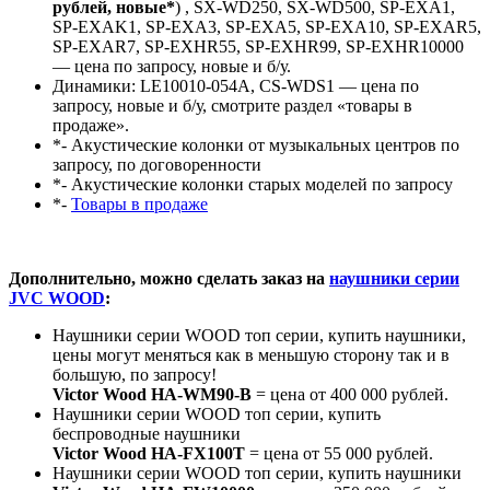
рублей, новые*
) , SX-WD250, SX-WD500, SP-EXA1,
SP-EXAK1, SP-EXA3, SP-EXA5, SP-EXA10, SP-EXAR5,
SP-EXAR7, SP-EXHR55, SP-EXHR99, SP-EXHR10000
— цена по запросу, новые и б/у.
Динамики: LE10010-054A, CS-WDS1 — цена по
запросу, новые и б/у, смотрите раздел «товары в
продаже».
*- Акустические колонки от музыкальных центров по
запросу, по договоренности
*- Акустические колонки старых моделей по запросу
*-
Товары в продаже
Дополнительно, можно сделать заказ на
наушники серии
JVC WOOD
:
Наушники серии WOOD топ серии, купить наушники,
цены могут меняться как в меньшую сторону так и в
большую, по запросу!
Victor Wood HA-WM90-B
= цена от 400 000 рублей.
Наушники серии WOOD топ серии, купить
беспроводные наушники
Victor Wood HA-FX100T
= цена от 55 000 рублей.
Наушники серии WOOD топ серии, купить наушники