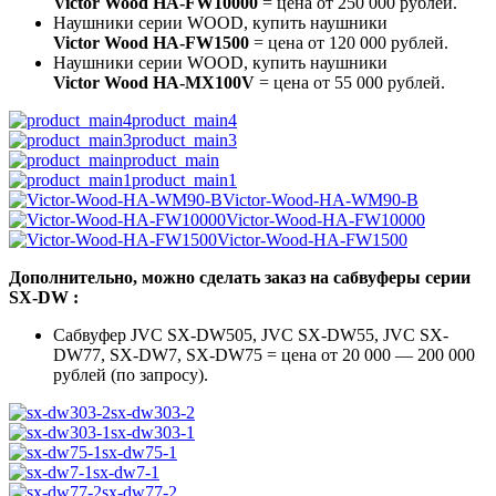
Victor Wood HA-FW10000
= цена от 250 000 рублей.
Наушники серии WOOD, купить наушники
Victor Wood HA-FW1500
= цена от 120 000 рублей.
Наушники серии WOOD, купить наушники
Victor Wood HA-MX100V
= цена от 55 000 рублей.
product_main4
product_main3
product_main
product_main1
Victor-Wood-HA-WM90-B
Victor-Wood-HA-FW10000
Victor-Wood-HA-FW1500
Дополнительно, можно сделать заказ на сабвуферы серии
SX-DW :
Сабвуфер JVC SX-DW505, JVC SX-DW55, JVC SX-
DW77, SX-DW7, SX-DW75 = цена от 20 000 — 200 000
рублей (по запросу).
sx-dw303-2
sx-dw303-1
sx-dw75-1
sx-dw7-1
sx-dw77-2