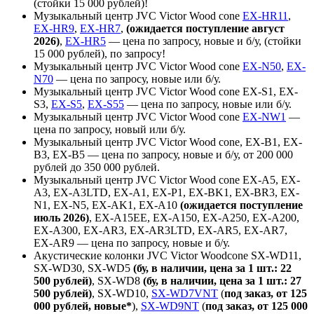
(стойки 15 000 рублей)!
Музыкальный центр JVC Victor Wood cone
EX-HR11
,
EX-HR9
,
EX-HR7
,
(ожидается поступление август
2026)
,
EX-HR5
— цена по запросу, новые и б/у, (стойки
15 000 рублей), по запросу!
Музыкальный центр JVC Victor Wood cone
EX-N50
,
EX-
N70
— цена по запросу, новые или б/у.
Музыкальный центр JVC Victor Wood cone EX-S1, EX-
S3,
EX-S5
,
EX-S55
— цена по запросу, новые или б/у.
Музыкальный центр JVC Victor Wood cone
EX-NW1
—
цена по запросу, новый или б/у.
Музыкальный центр JVC Victor Wood cone, EX-B1, EX-
B3, EX-B5 — цена по запросу, новые и б/у, от 200 000
рублей до 350 000 рублей.
Музыкальный центр JVC Victor Wood cone EX-A5, EX-
A3, EX-A3LTD, EX-A1, EX-P1, EX-BK1, EX-BR3, EX-
N1, EX-N5, EX-AK1, EX-A10
(ожидается поступление
июль 2026)
, EX-A15EE, EX-A150, EX-A250, EX-A200,
EX-A300, EX-AR3, EX-AR3LTD, EX-AR5, EX-AR7,
EX-AR9 — цена по запросу, новые и б/у.
Акустические колонки JVC Victor Woodcone SX-WD11,
SX-WD30, SX-WD5
(бу, в наличии, цена за 1 шт.: 22
500 рублей)
, SX-WD8
(бу, в наличии, цена за 1 шт.: 27
500 рублей)
, SX-WD10,
SX-WD7VNT
(
под заказ, от 125
000 рублей, новые*
),
SX-WD9NT
(
под заказ, от 125 000