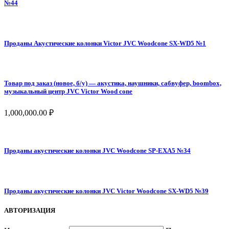
№44
Проданы Акустические колонки Victor JVC Woodcone SX-WD5 №1
Товар под заказ (новое, б/у) — акустика, наушники, сабвуфер, boombox,
музыкальный центр JVC Victor Wood cone
1,000,000.00
₽
Проданы акустические колонки JVC Woodcone SP-EXA5 №34
Проданы акустические колонки JVC Victor Woodcone SX-WD5 №39
АВТОРИЗАЦИЯ