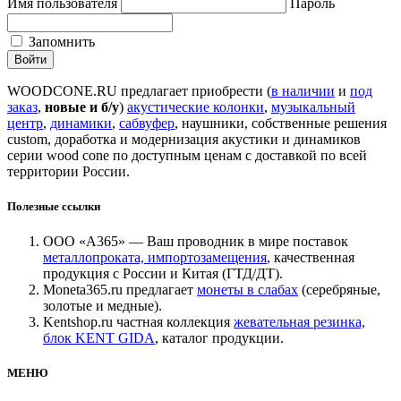
Имя пользователя
Пароль
Запомнить
WOODCONE.RU предлагает приобрести (
в наличии
и
под
заказ
,
новые и б/у
)
акустические колонки
,
музыкальный
центр
,
динамики
,
сабвуфер
, наушники, собственные решения
custom, доработка и модернизация акустики и динамиков
серии wood cone по доступным ценам с доставкой по всей
территории России.
Полезные ссылки
ООО «А365» — Ваш проводник в мире поставок
металлопроката, импортозамещения
, качественная
продукция с России и Китая (ГТД/ДТ).
Moneta365.ru предлагает
монеты в слабах
(серебряные,
золотые и медные).
Kentshop.ru частная коллекция
жевательная резинка,
блок KENT GIDA
, каталог продукции.
МЕНЮ