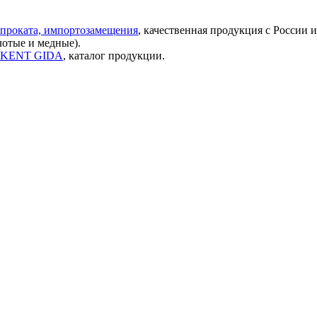
проката, импортозамещения
, качественная продукция с России 
лотые и медные).
ок KENT GIDA
, каталог продукции.