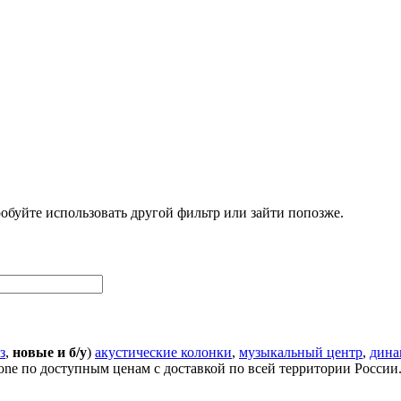
обуйте использовать другой фильтр или зайти попозже.
з
,
новые и б/у
)
акустические колонки
,
музыкальный центр
,
дина
one по доступным ценам с доставкой по всей территории России