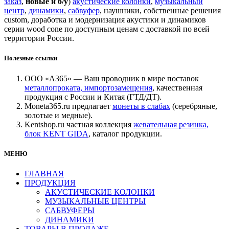
заказ
,
новые и б/у
)
акустические колонки
,
музыкальный
центр
,
динамики
,
сабвуфер
, наушники, собственные решения
custom, доработка и модернизация акустики и динамиков
серии wood cone по доступным ценам с доставкой по всей
территории России.
Полезные ссылки
ООО «А365» — Ваш проводник в мире поставок
металлопроката, импортозамещения
, качественная
продукция с России и Китая (ГТД/ДТ).
Moneta365.ru предлагает
монеты в слабах
(серебряные,
золотые и медные).
Kentshop.ru частная коллекция
жевательная резинка,
блок KENT GIDA
, каталог продукции.
МЕНЮ
ГЛАВНАЯ
ПРОДУКЦИЯ
АКУСТИЧЕСКИЕ КОЛОНКИ
МУЗЫКАЛЬНЫЕ ЦЕНТРЫ
САБВУФЕРЫ
ДИНАМИКИ
ТОВАРЫ В ПРОДАЖЕ