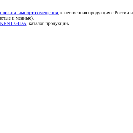
проката, импортозамещения
, качественная продукция с России 
лотые и медные).
ок KENT GIDA
, каталог продукции.