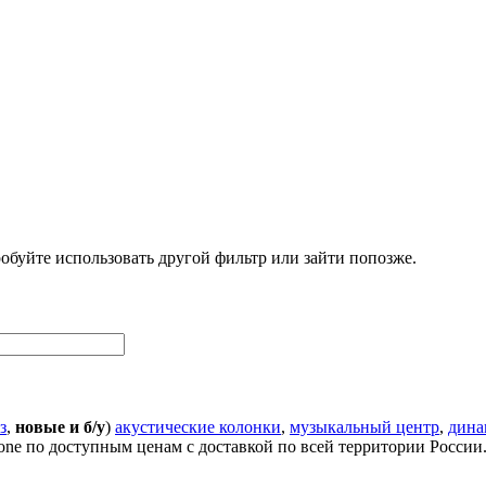
обуйте использовать другой фильтр или зайти попозже.
з
,
новые и б/у
)
акустические колонки
,
музыкальный центр
,
дина
one по доступным ценам с доставкой по всей территории России