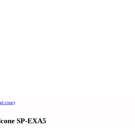
d cone)
dcone SP-EXA5