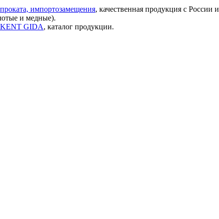
проката, импортозамещения
, качественная продукция с России 
лотые и медные).
ок KENT GIDA
, каталог продукции.