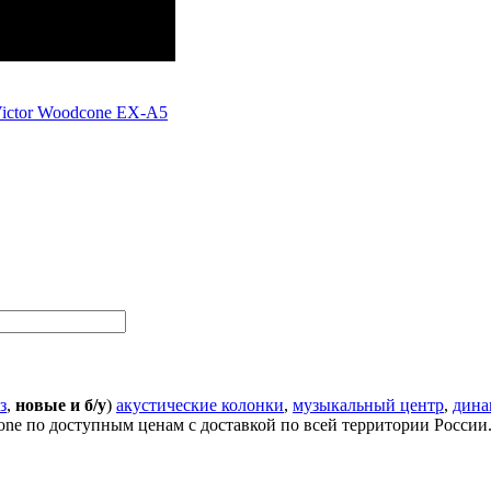
ictor Woodcone EX-A5
з
,
новые и б/у
)
акустические колонки
,
музыкальный центр
,
дина
one по доступным ценам с доставкой по всей территории России