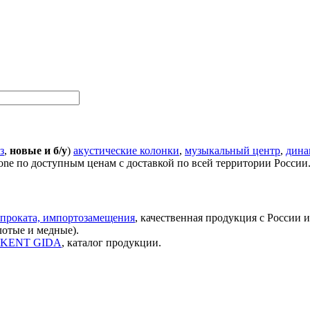
з
,
новые и б/у
)
акустические колонки
,
музыкальный центр
,
дина
one по доступным ценам с доставкой по всей территории России
проката, импортозамещения
, качественная продукция с России 
лотые и медные).
ок KENT GIDA
, каталог продукции.