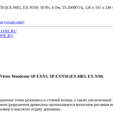
(EX-HR5, EX-N50): 50 Вт, 4 Ом, 55-20000 Гц, 120 x 161 x 246 м
ne (wood cone)
CONE.RU
ONE.RU
 Victor Woodcone SP-EXN5, SP-EXN50 (EX-HR5, EX-N50)
анение точек резонанса и стоячей волны, а также увеличенный 
жание разрушения древесина пропитывается японским рисовым в
азмер и высокую отдачу динамика