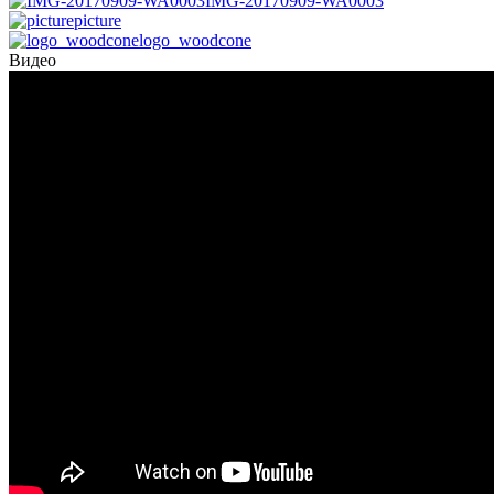
IMG-20170909-WA0003
picture
logo_woodcone
Видео