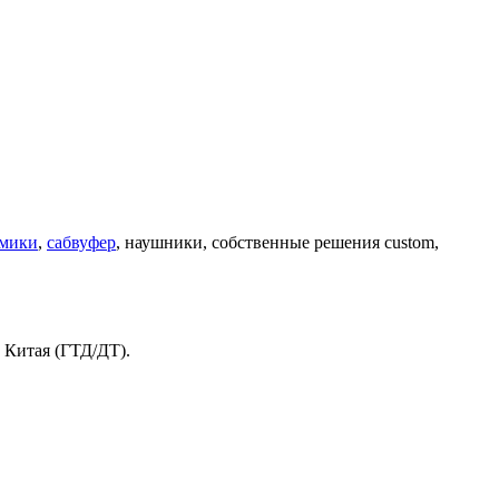
мики
,
сабвуфер
, наушники, собственные решения custom,
.
и Китая (ГТД/ДТ).