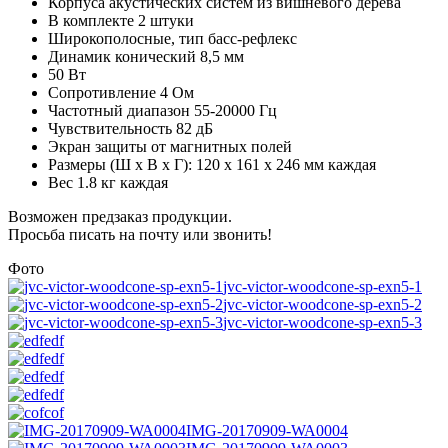
Корпуса акустических систем из вишневого дерева
В комплекте 2 штуки
Широкополосные, тип басс-рефлекс
Динамик конический 8,5 мм
50 Вт
Сопротивление 4 Ом
Частотный диапазон 55-20000 Гц
Чувствительность 82 дБ
Экран защиты от магнитных полей
Размеры (Ш x В x Г): 120 x 161 x 246 мм каждая
Вес 1.8 кг каждая
Возможен предзаказ продукции.
Просьба писать на почту или звонить!
Фото
jvc-victor-woodcone-sp-exn5-1
jvc-victor-woodcone-sp-exn5-2
jvc-victor-woodcone-sp-exn5-3
edf
edf
edf
edf
cof
IMG-20170909-WA0004