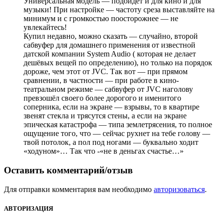
Универсальная модель — подойдет и для кино и для
музыки! При настройке — частоту среза выставляйте на
минимум и с громкостью поосторожнее — не
увлекайтесь!
Купил недавно, можно сказать — случайно, второй
сабвуфер для домашнего применения от известной
датской компании System Audio ( которая не делает
дешёвых вещей по определению), но только на порядок
дороже, чем этот от JVC. Так вот — при прямом
сравнении, в частности — при работе в кино-
театральном режиме — сабвуфер от JVC наголову
превзошёл своего более дорогого и именитого
соперника, если на экране — взрывы, то в квартире
звенят стекла и трясутся стены, а если на экране
эпическая катастрофа — типа землетрясения, то полное
ощущение того, что — сейчас рухнет на тебе голову —
твой потолок, а пол под ногами — буквально ходит
«ходуном»… Так что -«не в деньгах счастье…»
Оставить комментарий/отзыв
Для отправки комментария вам необходимо
авторизоваться
.
АВТОРИЗАЦИЯ