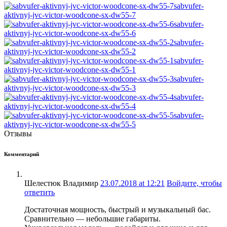
sabvufer-
aktivnyj-jvc-victor-woodcone-sx-dw55-7
sabvufer-
aktivnyj-jvc-victor-woodcone-sx-dw55-6
sabvufer-
aktivnyj-jvc-victor-woodcone-sx-dw55-2
sabvufer-
aktivnyj-jvc-victor-woodcone-sx-dw55-1
sabvufer-
aktivnyj-jvc-victor-woodcone-sx-dw55-3
sabvufer-
aktivnyj-jvc-victor-woodcone-sx-dw55-4
sabvufer-
aktivnyj-jvc-victor-woodcone-sx-dw55-5
Отзывы
Комментарий
Шелестюк Владимир
23.07.2018 at 12:21
Войдите, чтобы
ответить
Достаточная мощность, быстрый и музыкальный бас.
Сравнительно — небольшие габариты.