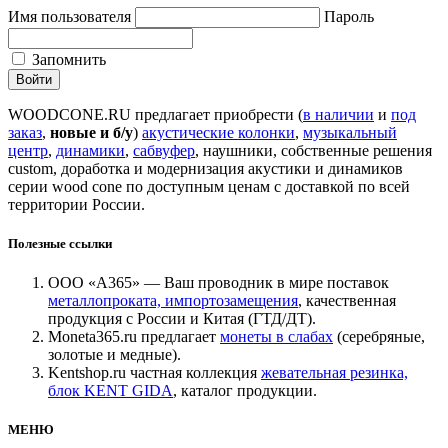
Имя пользователя
Пароль
Запомнить
WOODCONE.RU предлагает приобрести (
в наличии
и
под
заказ
,
новые и б/у
)
акустические колонки
,
музыкальный
центр
,
динамики
,
сабвуфер
, наушники, собственные решения
custom, доработка и модернизация акустики и динамиков
серии wood cone по доступным ценам с доставкой по всей
территории России.
Полезные ссылки
ООО «А365» — Ваш проводник в мире поставок
металлопроката, импортозамещения
, качественная
продукция с России и Китая (ГТД/ДТ).
Moneta365.ru предлагает
монеты в слабах
(серебряные,
золотые и медные).
Kentshop.ru частная коллекция
жевательная резинка,
блок KENT GIDA
, каталог продукции.
МЕНЮ