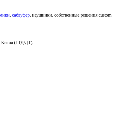
мики
,
сабвуфер
, наушники, собственные решения custom,
.
и Китая (ГТД/ДТ).