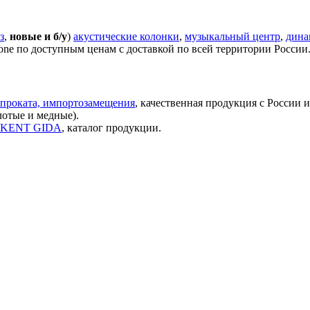
з
,
новые и б/у
)
акустические колонки
,
музыкальный центр
,
дина
one по доступным ценам с доставкой по всей территории России
проката, импортозамещения
, качественная продукция с России 
лотые и медные).
ок KENT GIDA
, каталог продукции.