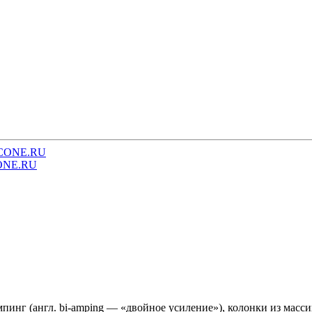
CONE.RU
ONE.RU
нг (англ. bi-amping — «двойное усиление»), колонки из массив