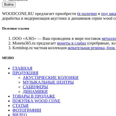
WOODCONE.RU предлагает приобрести (
в наличии
и
под зака
доработка и модернизация акустики и динамиков серии wood c
Полезные ссылки
ООО «А365» — Ваш проводник в мире поставок
металло
Moneta365.ru предлагает
монеты в слабах
(серебряные, зо
Kentshop.ru частная коллекция
жевательная резинка, бл
МЕНЮ
ГЛАВНАЯ
ПРОДУКЦИЯ
АКУСТИЧЕСКИЕ КОЛОНКИ
МУЗЫКАЛЬНЫЕ ЦЕНТРЫ
САБВУФЕРЫ
ДИНАМИКИ
ТОВАРЫ В ПРОДАЖЕ
ПОКУПКА WOOD CONE
СТАТЬИ
ФОТОГРАФИИ
ВИДЕО