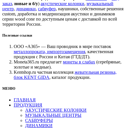
заказ
,
новые и б/у
)
акустические колонки
,
музыкальный
центр
,
динамики
,
сабвуфер
, наушники, собственные решения
custom, доработка и модернизация акустики и динамиков
серии wood cone по доступным ценам с доставкой по всей
территории России.
Полезные ссылки
ООО «А365» — Ваш проводник в мире поставок
металлопроката, импортозамещения
, качественная
продукция с России и Китая (ГТД/ДТ).
Moneta365.ru предлагает
монеты в слабах
(серебряные,
золотые и медные).
Kentshop.ru частная коллекция
жевательная резинка,
блок KENT GIDA
, каталог продукции.
МЕНЮ
ГЛАВНАЯ
ПРОДУКЦИЯ
АКУСТИЧЕСКИЕ КОЛОНКИ
МУЗЫКАЛЬНЫЕ ЦЕНТРЫ
САБВУФЕРЫ
ДИНАМИКИ