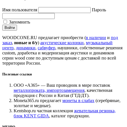
Имя пользователя
Пароль
Запомнить
WOODCONE.RU предлагает приобрести (
в наличии
и
под
заказ
,
новые и б/у
)
акустические колонки
,
музыкальный
центр
,
динамики
,
сабвуфер
, наушники, собственные решения
custom, доработка и модернизация акустики и динамиков
серии wood cone по доступным ценам с доставкой по всей
территории России.
Полезные ссылки
ООО «А365» — Ваш проводник в мире поставок
металлопроката, импортозамещения
, качественная
продукция с России и Китая (ГТД/ДТ).
Moneta365.ru предлагает
монеты в слабах
(серебряные,
золотые и медные).
Kentshop.ru частная коллекция
жевательная резинка,
блок KENT GIDA
, каталог продукции.
МЕНЮ